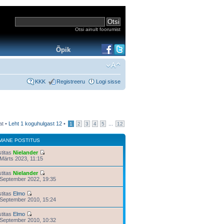
Otsi ainult foorumist
Õpik
KKK
Registreeru
Logi sisse
at •
Leht
1
koguhulgast
12
•
...
1
2
3
4
5
12
IMANE POSTITUS
stitas
Nielander
Märts 2023, 11:15
stitas
Nielander
 September 2022, 19:35
stitas
Elmo
 September 2010, 15:24
stitas
Elmo
 September 2010, 10:32