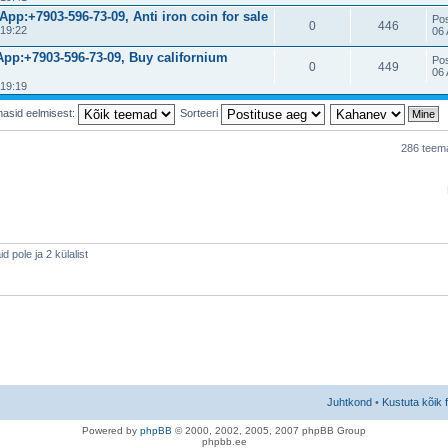
pp:+7903-596-73-09, Anti iron coin for sale
Po
0
446
 19:22
06 
App:+7903-596-73-09, Buy californium
Po
0
449
06 
 19:19
masid eelmisest:
Sorteeri
286 teem
 pole ja 2 külalist
Juhtkond
•
Kustuta kõik 
Po
we
red b
y
p
hpB
B
© 2000, 2002, 2005, 2007 ph
pBB Group
phpbb.ee