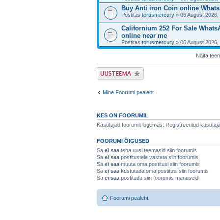
Buy Anti iron Coin online WhatsA
Postitas
torusmercury
» 06 August 2026,
Californium 252 For Sale Whats
online near me
Postitas
torusmercury
» 06 August 2026,
Näita tee
Tee uus teema
Mine Foorumi pealeht
KES ON FOORUMIL
Kasutajad foorumit lugemas: Registreeritud kasutajaid
FOORUMI ÕIGUSED
Sa
ei saa
teha uusi teemasid siin foorumis
Sa
ei saa
postitustele vastata siin foorumis
Sa
ei saa
muuta oma postitusi siin foorumis
Sa
ei saa
kustutada oma postitusi siin foorumis
Sa
ei saa
postitada siin foorumis manuseid
Foorumi pealeht