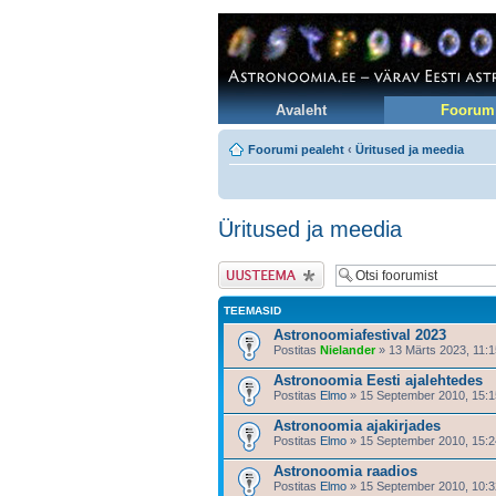
Avaleht
Foorum
Foorumi pealeht
‹
Üritused ja meedia
Üritused ja meedia
Tee uus teema
TEEMASID
Astronoomiafestival 2023
Postitas
Nielander
» 13 Märts 2023, 11:1
Astronoomia Eesti ajalehtedes
Postitas
Elmo
» 15 September 2010, 15:1
Astronoomia ajakirjades
Postitas
Elmo
» 15 September 2010, 15:2
Astronoomia raadios
Postitas
Elmo
» 15 September 2010, 10:3