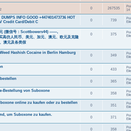
Po
0
267535
2
14
CCV DUMPS INFO GOOD +447401473736 HOT
Po
0
739
 Credit Card/Debit C
Eil
微信号：Scottbowers44) ——,
Po
0
375
Eil
0-1590, 购买高仿人民币、美元、加元、澳元、欧元及克隆
元、澳元及各类假
 Weed Hashish Cocaine in Berlin Hamburg
Po
0
349
Eil
en
Po
0
433
Eil
bestellen
Po
0
365
Eil
ine-Bestellung von Suboxone
Po
0
358
Eil
boxone online zu kaufen oder zu bestellen
Po
0
351
Eil
and, um Suboxone zu kaufen.
Po
0
371
Eil
Po
0
358
Eil