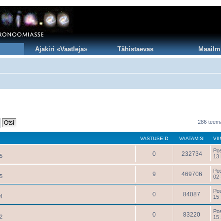
Ajakiri «Vaatleja»
Tähistaevas
Maailm
286 teem
VASTUSEID
VAATAMISI
VI
Po
0
232734
5
13 
Po
9
469706
5
02
Po
0
84087
4
15
Po
0
83220
2
15