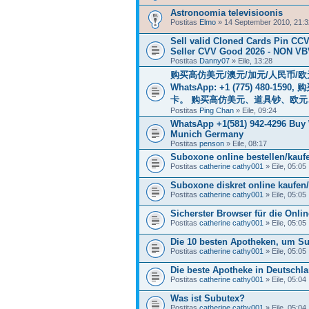
Astronoomia televisioonis
Postitas
Elmo
» 14 September 2010, 21:3
Sell valid Cloned Cards Pin 
Seller CVV Good 2026 - NON VBV
Postitas
Danny07
» Eile, 13:28
购买高仿美元/澳元/加元/人民币/欧元 (
WhatsApp: +1 (775) 48
卡。 购买高仿美元、道具钞、欧
Postitas
Ping Chan
» Eile, 09:24
WhatsApp +1(581) 942-4296 Buy
Munich Germany
Postitas
penson
» Eile, 08:17
Suboxone online bestellen/kauf
Postitas
catherine cathy001
» Eile, 05:05
Suboxone diskret online kaufen/
Postitas
catherine cathy001
» Eile, 05:05
Sicherster Browser für die Onl
Postitas
catherine cathy001
» Eile, 05:05
Die 10 besten Apotheken, um Su
Postitas
catherine cathy001
» Eile, 05:05
Die beste Apotheke in Deutschl
Postitas
catherine cathy001
» Eile, 05:04
Was ist Subutex?
Postitas
catherine cathy001
» Eile, 05:04