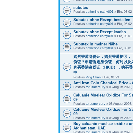
subutex
Postitas
catherine cathy001
» Eile, 05:02
Subutex ohne Rezept bestellen
Postitas
catherine cathy001
» Eile, 05:02
Subutex ohne Rezept kaufen
Postitas
catherine cathy001
» Eile, 05:01
Subutex in meiner Nähe
Postitas
catherine cathy001
» Eile, 05:01
购买香港身份证，购买香港护照，（微信
份证？申请香港身份证，何时以及如
购买香港身份证（HKID），购买
中
Postitas
Ping Chan
» Eile, 01:29
Anti Iron Coin Chemical Price -
Postitas
torusmercury
» 06 August 2026,
Caluanie Muelear Oxidize For S
09
Postitas
torusmercury
» 06 August 2026,
Caluanie Muelear Oxidize For Sa
09
Postitas
torusmercury
» 06 August 2026,
Buy caluanie muelear oxidize onl
Afghanistan, UAE
Postitas
torusmercury
» 06 August 2026,