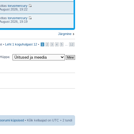
stitas
torusmercury
August 2026, 19:22
stitas
torusmercury
August 2026, 19:19
Järgmine
at •
Leht
1
koguhulgast
12
•
...
1
2
3
4
5
12
Hüppa:
foorumi küpsised
• Kõik kellaajad on UTC + 2 tundi