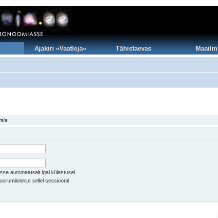
Ajakiri «Vaatleja»
Tähistaevas
Maailm
umis
sse automaatselt igal külastusel
oorumilolekut sellel sessioonil