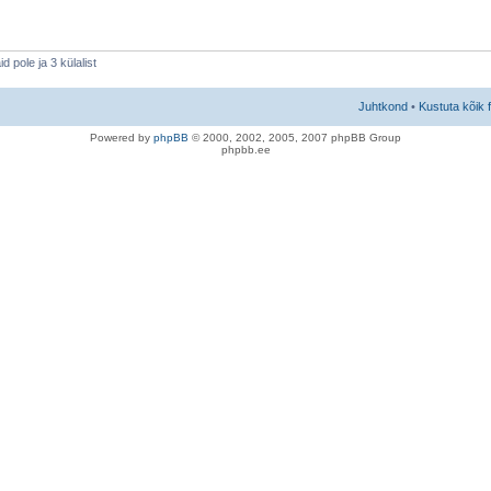
 pole ja 3 külalist
Juhtkond
•
Kustuta kõik 
Po
we
red b
y
p
hpB
B
© 2000, 2002, 2005, 2007 ph
pBB Group
phpbb.ee