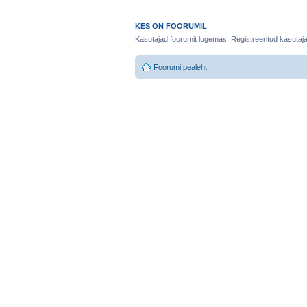
KES ON FOORUMIL
Kasutajad foorumit lugemas: Registreeritud kasutajaid
Foorumi pealeht