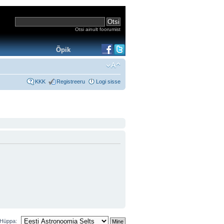
Otsi ainult foorumist
Õpik
KKK
Registreeru
Logi sisse
Hüppa: