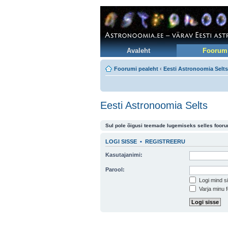
Avaleht
Foorum
Foorumi pealeht
‹
Eesti Astronoomia Selts
Eesti Astronoomia Selts
Sul pole õigusi teemade lugemiseks selles foor
LOGI SISSE
•
REGISTREERU
Kasutajanimi:
Parool:
Logi mind si
Varja minu f