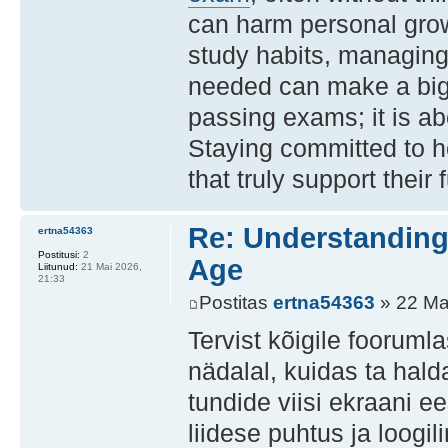
can harm personal grow
study habits, managing
needed can make a big 
passing exams; it is a
Staying committed to ho
that truly support thei
Re: Understanding 
ertna54363
Postitusi:
2
Age
Liitunud:
21 Mai 2026,
21:33
Postitas
ertna54363
» 22 Ma
Tervist kõigile foorumla
nädalal, kuidas ta hal
tundide viisi ekraani e
liidese puhtus ja loogi