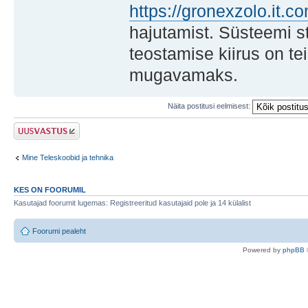
https://gronexzolo.it.c
hajutamist. Süsteemi st
teostamise kiirus on te
mugavamaks.
Näita postitusi eelmisest:
Postita vastus
Mine Teleskoobid ja tehnika
KES ON FOORUMIL
Kasutajad foorumit lugemas: Registreeritud kasutajaid pole ja 14 külalist
Foorumi pealeht
Po
we
red b
y
p
hpB
B