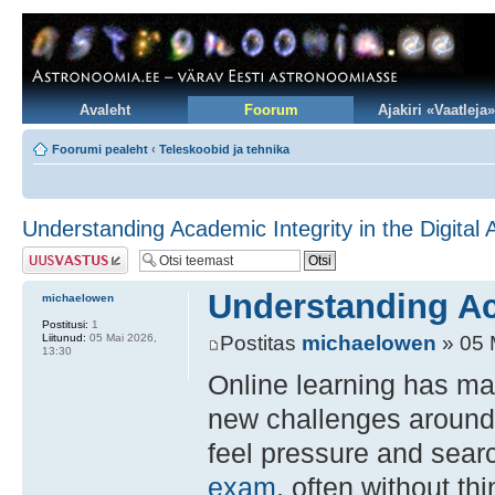
Avaleht
Foorum
Ajakiri «Vaatleja»
Foorumi pealeht
‹
Teleskoobid ja tehnika
Understanding Academic Integrity in the Digital 
Postita vastus
Understanding Aca
michaelowen
Postitusi:
1
Liitunud:
05 Mai 2026,
Postitas
michaelowen
» 05 
13:30
Online learning has mad
new challenges around 
feel pressure and sear
exam
, often without th