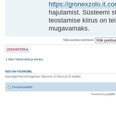
https://gronexzolo.it.c
hajutamist. Süsteemi st
teostamise kiirus on te
mugavamaks.
Näita postitusi eelmisest:
Postita vastus
Mine Teleskoobid ja tehnika
KES ON FOORUMIL
Kasutajad foorumit lugemas:
Majestic-12 [Bot]
ja 31 külalist
Foorumi pealeht
Po
we
red b
y
p
hpB
B