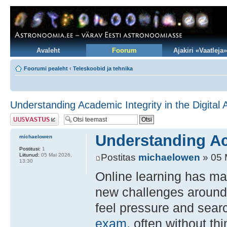
Avaleht
Foorum
Ajakiri «Vaatleja»
Foorumi pealeht
‹
Teleskoobid ja tehnika
Understanding Academic Integrity in the Digital 
Postita vastus
Understanding Aca
michaelowen
Postitusi:
1
Liitunud:
05 Mai 2026,
Postitas
michaelowen
» 05 
13:30
Online learning has mad
new challenges around 
feel pressure and sear
exam
, often without th