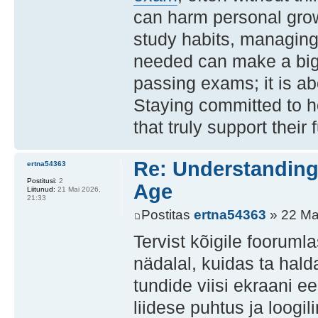
can harm personal grow
study habits, managing
needed can make a big 
passing exams; it is a
Staying committed to ho
that truly support thei
Re: Understanding 
ertna54363
Postitusi:
2
Age
Liitunud:
21 Mai 2026,
21:33
Postitas
ertna54363
» 22 Ma
Tervist kõigile foorumla
nädalal, kuidas ta hal
tundide viisi ekraani e
liidese puhtus ja loogi