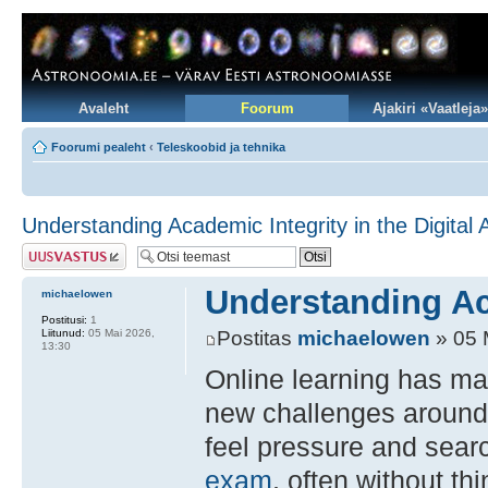
Avaleht
Foorum
Ajakiri «Vaatleja»
Foorumi pealeht
‹
Teleskoobid ja tehnika
Understanding Academic Integrity in the Digital 
Postita vastus
Understanding Aca
michaelowen
Postitusi:
1
Liitunud:
05 Mai 2026,
Postitas
michaelowen
» 05 
13:30
Online learning has mad
new challenges around 
feel pressure and sear
exam
, often without th