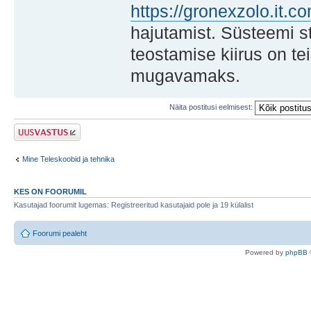
https://gronexzolo.it.c
hajutamist. Süsteemi st
teostamise kiirus on te
mugavamaks.
Näita postitusi eelmisest:
Postita vastus
Mine Teleskoobid ja tehnika
KES ON FOORUMIL
Kasutajad foorumit lugemas: Registreeritud kasutajaid pole ja 19 külalist
Foorumi pealeht
Po
we
red b
y
p
hpB
B