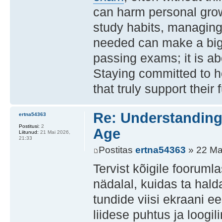
can harm personal grow
study habits, managing
needed can make a big 
passing exams; it is a
Staying committed to ho
that truly support thei
Re: Understanding 
ertna54363
Postitusi:
2
Age
Liitunud:
21 Mai 2026,
21:33
Postitas
ertna54363
» 22 Ma
Tervist kõigile foorumla
nädalal, kuidas ta hal
tundide viisi ekraani e
liidese puhtus ja loogi