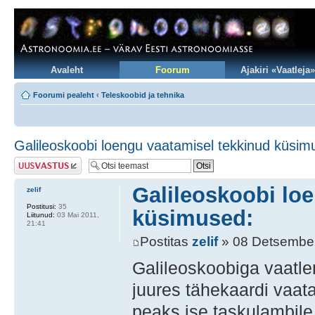
Avaleht
Foorum
Ajakiri «Vaatleja»
Foorumi pealeht
‹
Teleskoobid ja tehnika
Galileoskoobi loengu vaatamisel tekkinud küsim
Postita vastus
Galileoskoobi lo
zelif
Postitusi:
35
küsimused:
Liitunud:
03 Mai 2011,
21:41
Postitas
zelif
» 08 Detsember
Galileoskoobiga vaatlem
juures tähekaardi vaa
peaks ise taskulambile 