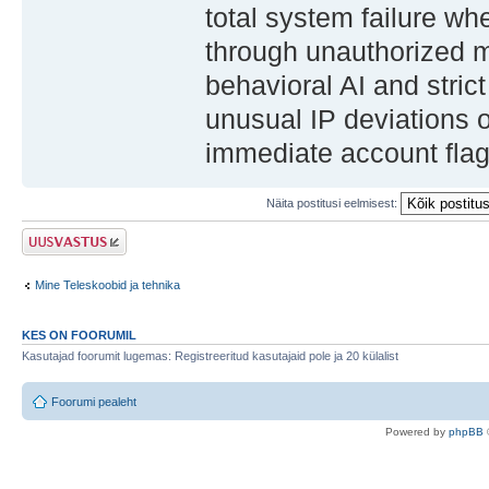
total system failure wh
through unauthorized 
behavioral AI and stric
unusual IP deviations 
immediate account flag
Näita postitusi eelmisest:
Postita vastus
Mine Teleskoobid ja tehnika
KES ON FOORUMIL
Kasutajad foorumit lugemas: Registreeritud kasutajaid pole ja 20 külalist
Foorumi pealeht
Po
we
red b
y
p
hpB
B