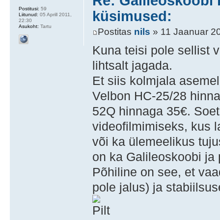
Re: Galileoskoobi 
Postitusi:
59
küsimused:
Liitunud:
05 Aprill 2011,
22:30
Asukoht:
Tartu
Postitas
nils
» 11 Jaanuar 20
Kuna teisi pole sellist
lihtsalt jagada.
Et siis kolmjala aseme
Velbon HC-25/28 hinna
52Q hinnaga 35€. Soeta
videofilmimiseks, kus l
või ka ülemeelikus tuj
on ka Galileoskoobi ja
Põhiline on see, et v
pole jalus) ja stabiils