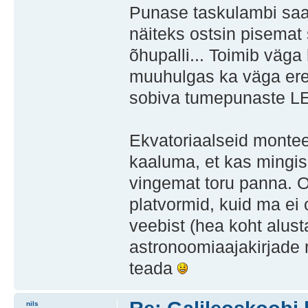
Punase taskulambi saa
näiteks ostsin pisemat
õhupalli... Toimib väga
muuhulgas ka väga ere
sobiva tumepunaste LE
Ekvatoriaalseid monteer
kaaluma, et kas mingis
vingemat toru panna. 
platvormid, kuid ma ei 
veebist (hea koht alus
astronoomiaajakirjade 
teada
nils