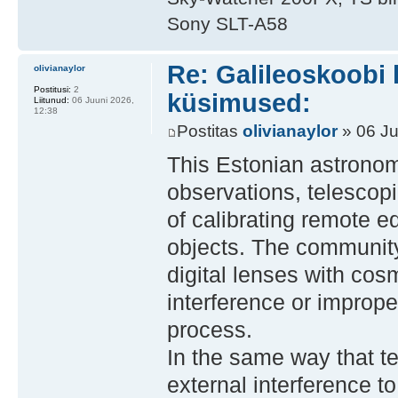
Sony SLT-A58
Re: Galileoskoobi 
olivianaylor
Postitusi:
2
küsimused:
Liitunud:
06 Juuni 2026,
12:38
Postitas
olivianaylor
» 06 Ju
This Estonian astronom
observations, telescopi
of calibrating remote e
objects. The community
digital lenses with cos
interference or improper
process.
In the same way that te
external interference t