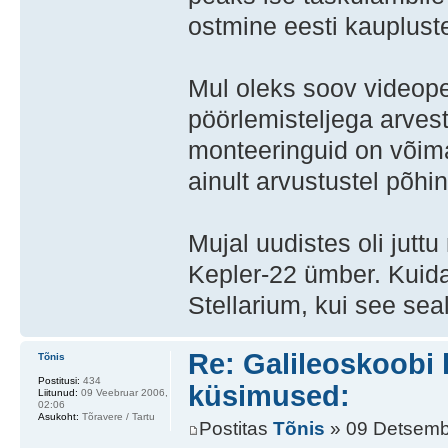
ostmine eesti kauplust
Mul oleks soov videope
pöörlemisteljega arves
monteeringuid on võima
ainult arvustustel põh
Mujal uudistes oli jut
Kepler-22 ümber. Kuid
Stellarium, kui see sea
Re: Galileoskoobi 
Tõnis
Postitusi:
434
küsimused:
Liitunud:
09 Veebruar 2006,
02:06
Asukoht:
Tõravere / Tartu
Postitas
Tõnis
» 09 Detsemb