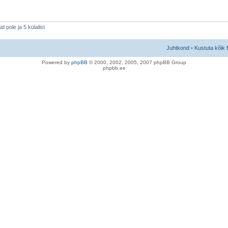
 pole ja 5 külalist
Juhtkond
•
Kustuta kõik 
Po
we
red b
y
p
hpB
B
© 2000, 2002, 2005, 2007 ph
pBB Group
phpbb.ee