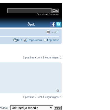
Otsi ainult foorumist
Õpik
KKK
Registreeru
Logi sisse
1 postitus • Leht
1
koguhulgast
1
1 postitus • Leht
1
koguhulgast
1
Hüppa: