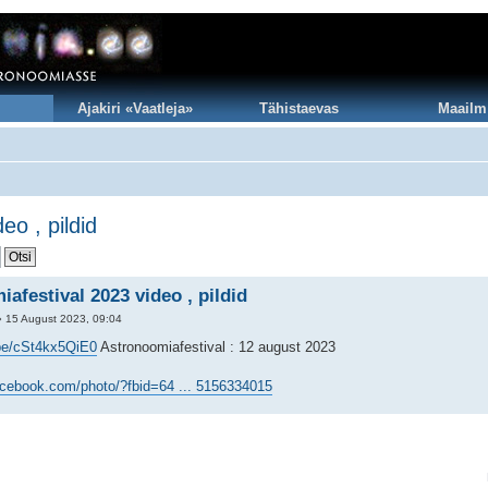
Ajakiri «Vaatleja»
Tähistaevas
Maailm
eo , pildid
afestival 2023 video , pildid
 15 August 2023, 09:04
.be/cSt4kx5QiE0
Astronoomiafestival : 12 august 2023
acebook.com/photo/?fbid=64 ... 5156334015