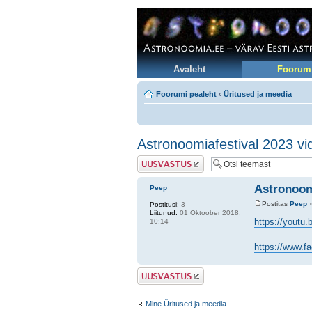
Avaleht
Foorum
Foorumi pealeht
‹
Üritused ja meedia
Astronoomiafestival 2023 vid
Postita vastus
Astronoomi
Peep
Postitas
Peep
»
Postitusi:
3
Liitunud:
01 Oktoober 2018,
https://youtu
10:14
https://www.f
Postita vastus
Mine Üritused ja meedia