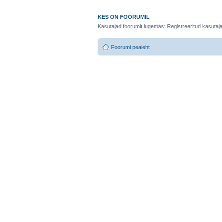
KES ON FOORUMIL
Kasutajad foorumit lugemas: Registreeritud kasutajaid
Foorumi pealeht