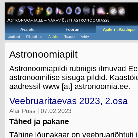
Avaleht
Foorum
Ajakiri «Vaatleja»
Uudised
Piltuudised
Artiklid
Teated
Arhiiv
Astronoomiapilt
Astronoomiapildi rubriigis ilmuvad E
astronoomilise sisuga pildid. Kaastö
aadressil www [at] astronoomia.ee.
Veebruaritaevas 2023, 2.osa
Alar Puss | 07.02.2023
Tähed ja pakane
Tähine lõunakaar on veebruariõhtuti i