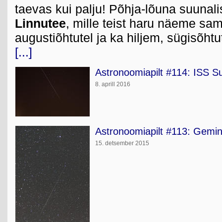
taevas kui palju! Põhja-lõuna suunali
Linnutee
, mille teist haru näeme sam
augustiõhtutel ja ka hiljem, sügisõhtut
[...]
Astronoomiapilt #114: ISS Su
8. aprill 2016
Astronoomiapilt #113: Gemini
15. detsember 2015