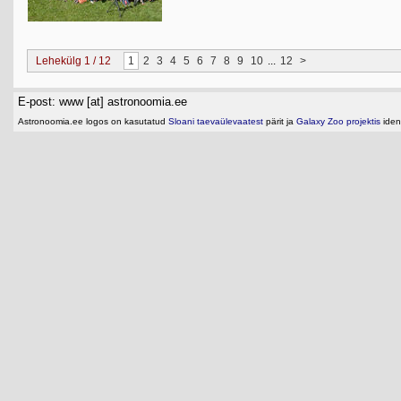
Lehekülg 1 / 12
1
2
3
4
5
6
7
8
9
10
...
12
>
E-post: www [at] astronoomia.ee
Astronoomia.ee logos on kasutatud
Sloani taevaülevaatest
pärit ja
Galaxy Zoo projektis
ident