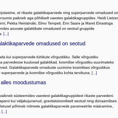
rjutasime, et rikaste galaktikaparvede ning superparvede omadused o
rsumis paikneb aga põhiliselt vaestes galaktikagruppides. Heidi Lietze
urni, Pekka Heinämäki, Elmo Tempeli, Enn Saare ja Maret Einastoga
 nendes asuvate galaktikate omadused on seotud gruppide
a.
[...]
galaktikaparvede omadused on seotud
ada kui superparvede-tühikute võrgustikku. Selle võrgustiku
 parvedesse kuuluvad galaktikad, kosmilise võrgustiku suurimateks
rved. Galaktikaparvede omaduste uurimine kosmilises võrgustikus
i superparvede ja kosmilise võrgustiku kohta tervikuna.
[...]
n alles moodustumas
paikneb süsteemides vaestest galaktikagruppidest rikaste parvedeni.
aparvi kui väljakujunenud, gravitatsiooniliselt seotud ning dünaamilises
 oletusel põhineb mitmete galaktikaparvede parameetrite määramine,
.
[...]