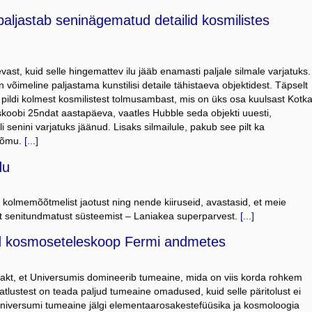
ljastab seninägematud detailid kosmilistes
ast, kuid selle hingemattev ilu jääb enamasti paljale silmale varjatuks.
õimeline paljastama kunstilisi detaile tähistaeva objektidest. Täpselt
 pildi kolmest kosmilistest tolmusambast, mis on üks osa kuulsast Kotk
koobi 25ndat aastapäeva, vaatles Hubble seda objekti uuesti,
i senini varjatuks jäänud. Lisaks silmailule, pakub see pilt ka
rõõmu.
[...]
du
 kolmemõõtmelist jaotust ning nende kiiruseid, avastasid, et meie
t senitundmatust süsteemist – Laniakea superparvest.
[...]
ed kosmoseteleskoop Fermi andmetes
kt, et Universumis domineerib tumeaine, mida on viis korda rohkem
vaatlustest on teada paljud tumeaine omadused, kuid selle päritolust ei
. Universumi tumeaine jälgi elementaarosakestefüüsika ja kosmoloogia