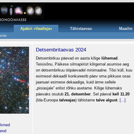
Ajakiri «Vaatleja»
Tähistaevas
Maailm
Arhiiv
Detsembritaevas 2024
Detsembrikuu päevad on aasta kõige
lühemad
.
Teisisõnu, Päikese silmapiirist kõrgemal asumise aeg
on detsembrikuu ööpäevadel minimaalne. Tõsi küll, kuu
esimesel dekaadil konkureerib päev oma pikkuse osas
jaanuari esimese dekaadiga, kuid ärme sellele
„pisiasjale” erilist rõhku asetame. Kõige lühemaks
päevaks osutub
21. detsember
. Sel päeval
kell 11.20
(Ida-Euroopa
talveajas
) tähistame
talve
algust
.
[...]
iikmed
lend