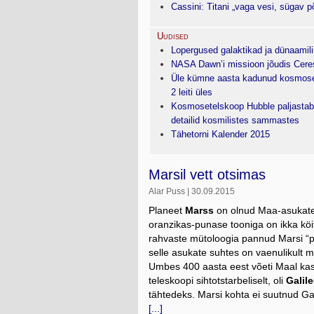
Cassini: Titani „vaga vesi, sügav p
Uudised
Lopergused galaktikad ja dünaamil
NASA Dawn’i missioon jõudis Cerese
Üle kümne aasta kadunud kosmose
2 leiti üles
Kosmosetelskoop Hubble paljasta
detailid kosmilistes sammastes
Tähetorni Kalender 2015
Marsil vett otsimas
Alar Puss | 30.09.2015
Planeet
Marss
on olnud Maa-asukate 
oranzikas-punase tooniga on ikka köi
rahvaste mütoloogia pannud Marsi “pah
selle asukate suhtes on vaenulikult m
Umbes 400 aasta eest võeti Maal ka
teleskoopi sihtotstarbeliselt, oli
Galile
tähtedeks. Marsi kohta ei suutnud Gali
[...]