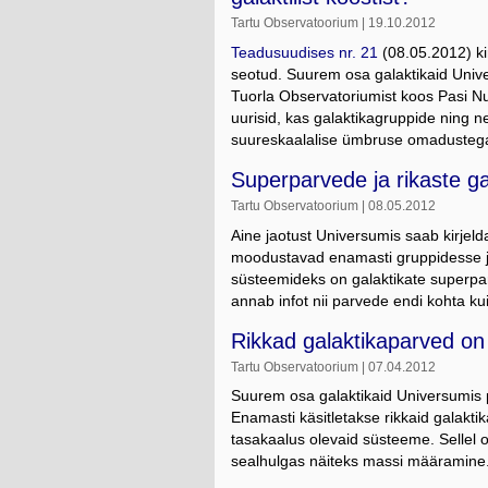
Tartu Observatoorium | 19.10.2012
Teadusuudises nr. 21
(08.05.2012) ki
seotud. Suurem osa galaktikaid Unive
Tuorla Observatoriumist koos Pasi N
uurisid, kas galaktikagruppide ning
suureskaalalise ümbruse omadusteg
Superparvede ja rikaste 
Tartu Observatoorium | 08.05.2012
Aine jaotust Universumis saab kirjeld
moodustavad enamasti gruppidesse ja
süsteemideks on galaktikate superpa
annab infot nii parvede endi kohta ku
Rikkad galaktikaparved o
Tartu Observatoorium | 07.04.2012
Suurem osa galaktikaid Universumis 
Enamasti käsitletakse rikkaid galaktik
tasakaalus olevaid süsteeme. Sellel
sealhulgas näiteks massi määramine