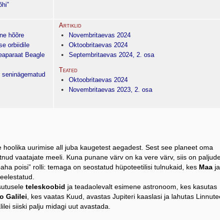
õhi”
Artiklid
ine hõõre
Novembritaevas 2024
 orbiidile
Oktoobritaevas 2024
aparaat Beagle
Septembritaevas 2024, 2. osa
Teated
b seninägematud
Oktoobritaevas 2024
Novembritaevas 2023, 2. osa
hoolika uurimise all juba kaugetest aegadest. Sest see planeet oma
tnud vaatajate meeli. Kuna punane värv on ka vere värv, siis on paljud
a poisi” rolli: temaga on seostatud hüpoteetilisi tulnukaid, kes
Maa
ja
eelestatud.
sutusele
teleskoobid
ja teadaolevalt esimene astronoom, kes kasutas
o Galilei
, kes vaatas Kuud, avastas Jupiteri kaaslasi ja lahutas Linnute
lei siiski palju midagi uut avastada.