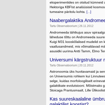
eksperimentides on otsitud kümneid a
Hektoriga KBFIst analüüsisid kosmose
tumeaine päritolu kohta.
[...]
Naabergalaktika Andromeed
Tartu Observatoorium | 26.11.2012
Andromeeda tähtkujus asuv spiraalg
läheduse tõttu on Andromeeda suurepä
Kuigi M31 kooskõlalised mudelid on ko
vaatlusandmeid, mis võimaldavad määr
asusidki uurima Antti Tamm, Elmo Te
Universumi kärgstruktuur m
Tartu Observatoorium | 20.11.2012
Astronoomia üks huvitavamaid ja sen
on Universumis rohkem kui Linnutees t
selge, kuidas morfoloogiliselt erineva
galaktikate evolutsiooni. Mõistmaks 
Stoicaga Prantusmaalt, Lille Ülikooli
Kas suureskaalaline ümbr
galaktilist koostist?