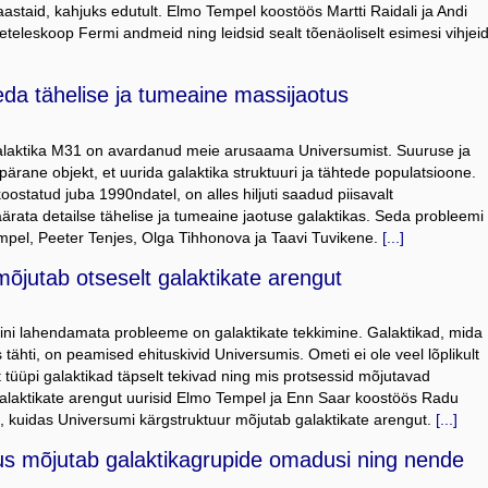
astaid, kahjuks edutult. Elmo Tempel koostöös Martti Raidali ja Andi
teleskoop Fermi andmeid ning leidsid sealt tõenäoliselt esimesi vihjei
a tähelise ja tumeaine massijaotus
alaktika M31 on avardanud meie arusaama Universumist. Suuruse ja
rane objekt, et uurida galaktika struktuuri ja tähtede populatsioone.
ostatud juba 1990ndatel, on alles hiljuti saadud piisavalt
ata detailse tähelise ja tumeaine jaotuse galaktikas. Seda probleemi
mpel, Peeter Tenjes, Olga Tihhonova ja Taavi Tuvikene.
[...]
õjutab otseselt galaktikate arengut
ini lahendamata probleeme on galaktikate tekkimine. Galaktikad, mida
ähti, on peamised ehituskivid Universumis. Ometi ei ole veel lõplikult
t tüüpi galaktikad täpselt tekivad ning mis protsessid mõjutavad
galaktikate arengut uurisid Elmo Tempel ja Enn Saar koostöös Radu
st, kuidas Universumi kärgstruktuur mõjutab galaktikate arengut.
[...]
us mõjutab galaktikagrupide omadusi ning nende