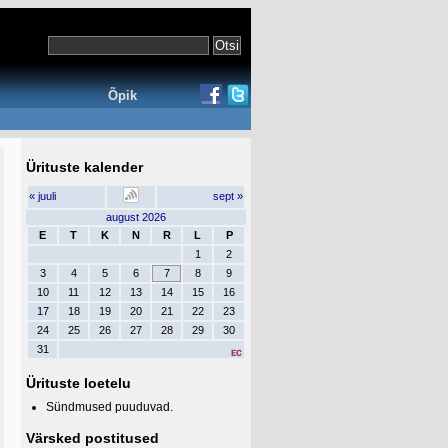
Õpik
Ürituste kalender
« juuli
sept »
august 2026
E
T
K
N
R
L
P
1
2
3
4
5
6
7
8
9
10
11
12
13
14
15
16
17
18
19
20
21
22
23
24
25
26
27
28
29
30
31
Ürituste loetelu
Sündmused puuduvad.
Värsked postitused