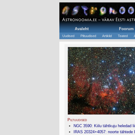
Avaleht
Foorum
Uudised
Piltuudised
Artiklid
Teated
Piltuudised
NGC 3590: Kiilu tähtkuju heledad l
IRAS 20324+4057: noorte tähtede 