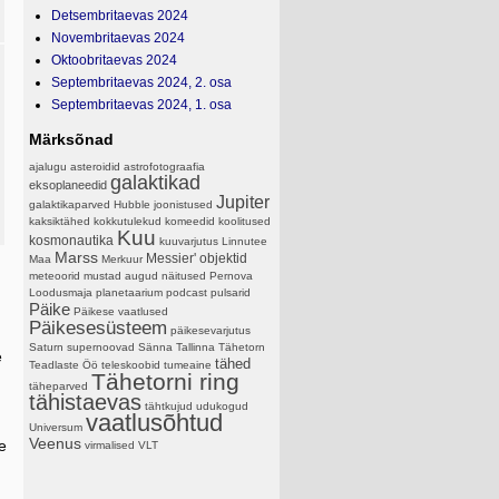
Detsembritaevas 2024
Novembritaevas 2024
Oktoobritaevas 2024
Septembritaevas 2024, 2. osa
Septembritaevas 2024, 1. osa
Märksõnad
ajalugu
asteroidid
astrofotograafia
galaktikad
eksoplaneedid
Jupiter
galaktikaparved
Hubble
joonistused
kaksiktähed
kokkutulekud
komeedid
koolitused
Kuu
kosmonautika
kuuvarjutus
Linnutee
Marss
Messier' objektid
Maa
Merkuur
meteoorid
mustad augud
näitused
Pernova
Loodusmaja
planetaarium
podcast
pulsarid
Päike
Päikese vaatlused
Päikesesüsteem
päikesevarjutus
Saturn
supernoovad
Sänna
Tallinna Tähetorn
e
tähed
Teadlaste Öö
teleskoobid
tumeaine
Tähetorni ring
täheparved
tähistaevas
tähtkujud
udukogud
vaatlusõhtud
Universum
Veenus
e
virmalised
VLT