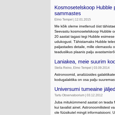
Kosmosetelskoop Hubble pa
sammastes
Elmo Tempel | 12.01.2015
Me kõik oleme imetlenud öist tähistaev
Seevastu kosmosetelskoop Hubble on v
20 aastat tagasi tegi Hubble esimese
udukogust. Tähistamaks Hubble teles
paljastades detaile, mille olemasolu ol
teaduslikus plaanis palju avastamis
Laniakea, meie suurim ko
Stella Reino, Elmo Tempel | 03.09.2014
Astronoomid, analüüsides galaktikate
kodugalaktika on osa palju suuremas
Universumi tumeaine jälj
Tartu Observatoorium | 03.12.2012
Juba mitukümmend aastat on teada fa
kui tavalist ainet. Astronoomilistest 
ole füüsikutel mingit informatsiooni